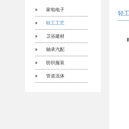
家电电子
轻
轻工工艺
卫浴建材
轴承汽配
纺织服装
管道流体